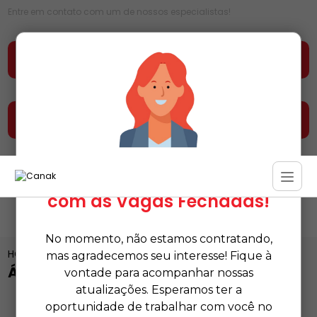
Entre em contato com um de nossos especialistas!
Faça seu orçamento agora mesmo
Entre em contato e fale conosco
Estamos Temporariamente
com as Vagas Fechadas!
No momento, não estamos contratando,
HOME
CATEGORIAS
ÁGUA SANITÁRIA PREÇO EM SÃO PAULO
mas agradecemos seu interesse! Fique à
ÁGUA SANITÁRIA PREÇO EM SÃO PAULO
vontade para acompanhar nossas
atualizações. Esperamos ter a
oportunidade de trabalhar com você no