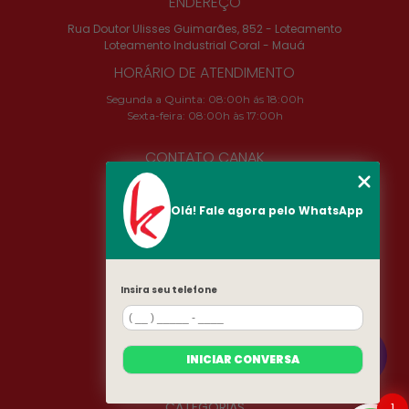
ENDEREÇO
Rua Doutor Ulisses Guimarães, 852 - Loteamento
Loteamento Industrial Coral - Mauá
HORÁRIO DE ATENDIMENTO
Segunda a Quinta: 08:00h ás 18:00h
Sexta-feira: 08:00h às 17:00h
CONTATO CANAK
(11) 2324-4673
camila@canak.com.br
Olá! Fale agora pelo WhatsApp
SIGA-NOS!
Insira seu telefone
MENU
INÍCIO
SOBRE
INICIAR CONVERSA
PRODUTOS
CONTATO
CATEGORIAS
1