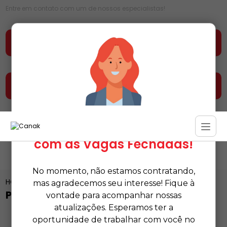
Entre em contato com um de nossos especialistas!
Faça seu orçamento agora mesmo
Entre em contato e fale conosco
Estamos Temporariamente
com as Vagas Fechadas!
No momento, não estamos contratando,
HOME
CATEGORIAS
PAPEL HIGIÊNICO INTERFOLHADO
mas agradecemos seu interesse! Fique à
PAPEL HIGIÊNICO INTERFOLHADO
vontade para acompanhar nossas
atualizações. Esperamos ter a
oportunidade de trabalhar com você no