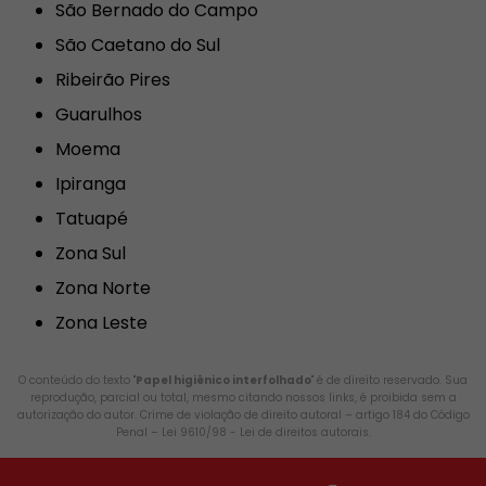
São Bernado do Campo
São Caetano do Sul
Ribeirão Pires
Guarulhos
Moema
Ipiranga
Tatuapé
Zona Sul
Zona Norte
Zona Leste
O conteúdo do texto "
Papel higiênico interfolhado
" é de direito reservado. Sua
reprodução, parcial ou total, mesmo citando nossos links, é proibida sem a
autorização do autor. Crime de violação de direito autoral – artigo 184 do Código
Penal –
Lei 9610/98 - Lei de direitos autorais
.