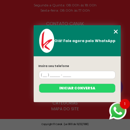
Segunda a Quinta: 08:00h ás 18:00h
Sexta-feira: 08:00h às 17:00h
CONTATO CANAK
(11) 2324-4673
camila@canak.com.br
Olá! Fale agora pelo WhatsApp
SIGA-NOS!
Insira seu telefone
MENU
INÍCIO
SOBRE
INICIAR CONVERSA
PRODUTOS
CONTATO
CATEGORIAS
1
MAPA DO SITE
Copyright © Canak. (Lei 9610 de 19/02/1998)