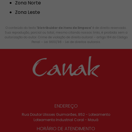
Zona Norte
Zona Leste
O conteúdo do texto "
Distribuidor de itens de limpeza
" é de direito reservado.
Sua reprodução, parcial ou total, mesmo citando nossos links, é proibida sem a
autorização do autor. Crime de violação de direito autoral – artigo 184 do Código
Penal –
Lei 9610/98 - Lei de direitos autorais
.
ENDEREÇO
Rua Doutor Ulisses Guimarães, 852 - Loteamento
Loteamento Industrial Coral - Mauá
HORÁRIO DE ATENDIMENTO