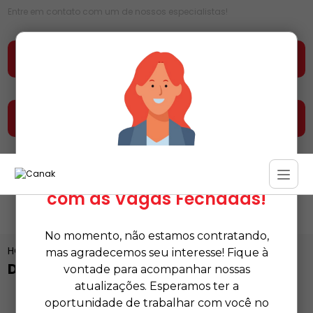
Entre em contato com um de nossos especialistas!
Faça seu orçamento agora mesmo
Entre em contato e fale conosco
Estamos Temporariamente
com as Vagas Fechadas!
No momento, não estamos contratando,
HOME
CATEGORIAS
DISTRIBUIDOR DE ITENS DE LIMPEZA
mas agradecemos seu interesse! Fique à
DISTRIBUIDOR DE ITENS DE LIMPEZA
vontade para acompanhar nossas
atualizações. Esperamos ter a
oportunidade de trabalhar com você no