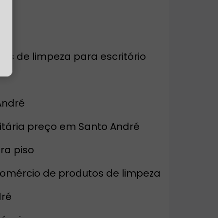
rios de limpeza para escritório
André
nitária preço em Santo André
ara piso
Comércio de produtos de limpeza
dré