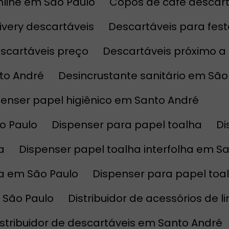
nline em São Paulo
Copos de café descar
elivery descartáveis
Descartáveis para fes
escartáveis preço
Descartáveis próximo 
nto André
Desincrustante sanitário em São
spenser papel higiênico em Santo André
ão Paulo
Dispenser para papel toalha
a
Dispenser papel toalha interfolha em S
ha em São Paulo
Dispenser para papel to
 São Paulo
Distribuidor de acessórios de 
Distribuidor de descartáveis em Santo André