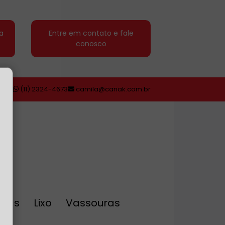
a
Entre em contato e fale
conosco
(11) 2324-4673
camila@canak.com.br
eiras
Lixo
Vassouras