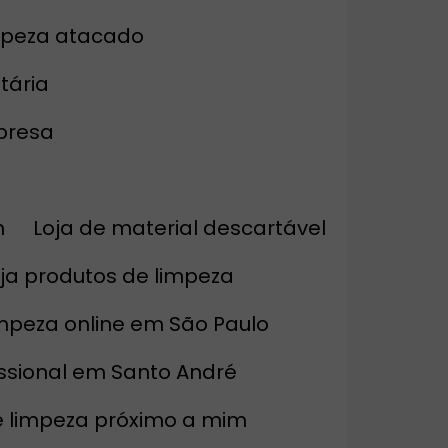
impeza atacado
tária
mpresa
m
Loja de material descartável
oja produtos de limpeza
impeza online em São Paulo
issional em Santo André
de limpeza próximo a mim