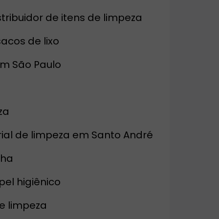
istribuidor de itens de limpeza
 sacos de lixo
 em São Paulo
za
erial de limpeza em Santo André
lha
pel higiênico
de limpeza