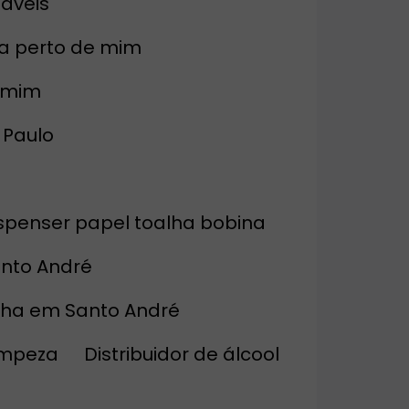
táveis
ta perto de mim
a mim
 Paulo
Dispenser papel toalha bobina
anto André
alha em Santo André
limpeza
Distribuidor de álcool