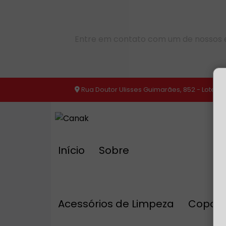
Entre em contato com um de nossos e
Rua Doutor Ulisses Guimarães, 852 - Loteam
Início
Sobre
Acessórios de Limpeza
Copa