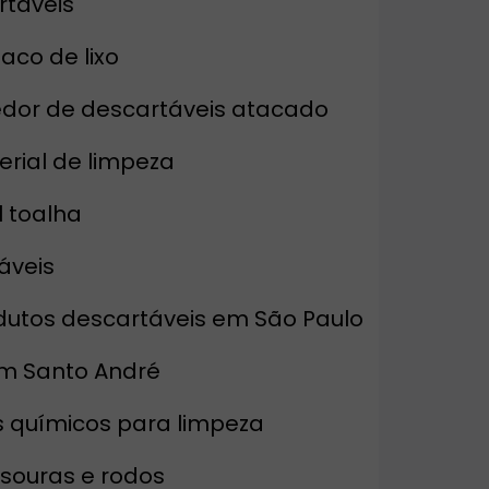
rtáveis
saco de lixo
edor de descartáveis atacado
erial de limpeza
l toalha
áveis
dutos descartáveis em São Paulo
em Santo André
s químicos para limpeza
ssouras e rodos