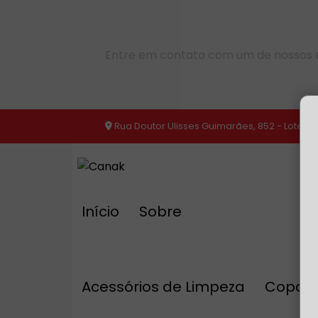
Entre em contato com um de nossos e
Rua Doutor Ulisses Guimarães, 852 - Loteam
Início
Sobre
Acessórios de Limpeza
Copa