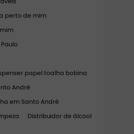
táveis
ta perto de mim
a mim
 Paulo
Dispenser papel toalha bobina
anto André
alha em Santo André
limpeza
Distribuidor de álcool