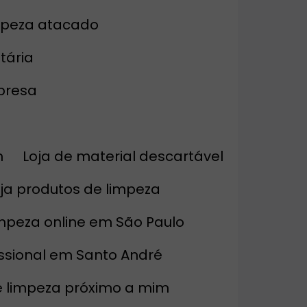
impeza atacado
tária
mpresa
m
Loja de material descartável
oja produtos de limpeza
impeza online em São Paulo
issional em Santo André
de limpeza próximo a mim