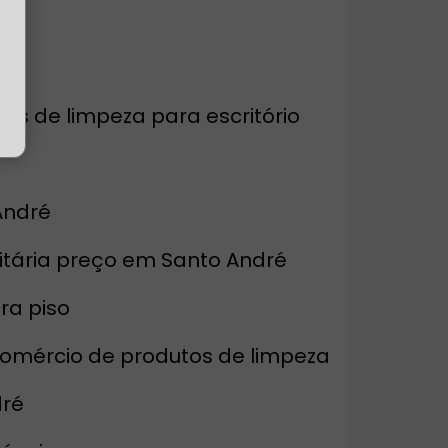
rios de limpeza para escritório
André
nitária preço em Santo André
ara piso
Comércio de produtos de limpeza
dré