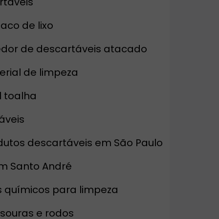
rtáveis
saco de lixo
edor de descartáveis atacado
erial de limpeza
l toalha
áveis
dutos descartáveis em São Paulo
em Santo André
s químicos para limpeza
ssouras e rodos