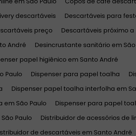
nline em São Paulo
Copos de café descar
elivery descartáveis
Descartáveis para fes
escartáveis preço
Descartáveis próximo 
nto André
Desincrustante sanitário em São
spenser papel higiênico em Santo André
ão Paulo
Dispenser para papel toalha
a
Dispenser papel toalha interfolha em S
ha em São Paulo
Dispenser para papel to
 São Paulo
Distribuidor de acessórios de 
Distribuidor de descartáveis em Santo André