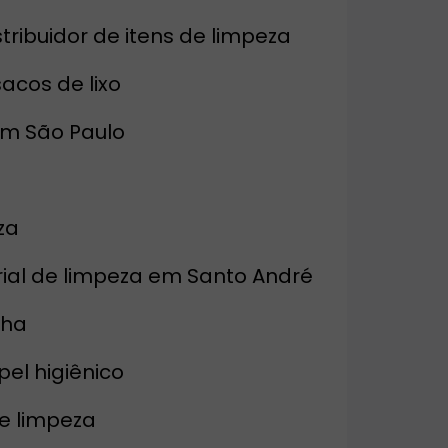
istribuidor de itens de limpeza
 sacos de lixo
 em São Paulo
za
erial de limpeza em Santo André
lha
pel higiênico
de limpeza