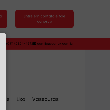
a
Entre em contato e fale
conosco
(11) 2324-4673
camila@canak.com.br
eiras
Lixo
Vassouras