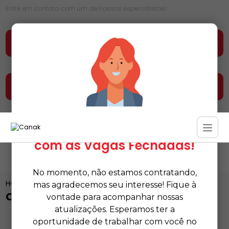
Entre em contato com um de nossos especialistas!
Faça seu orçamento agora mesmo
Entre em contato e fale conosco
Estamos Temporariamente
com as Vagas Fechadas!
No momento, não estamos contratando,
HOME
CATEGORIAS
CERA ACRÍLICA PARA PISO
mas agradecemos seu interesse! Fique à
CERA ACRÍLICA PARA PISO
vontade para acompanhar nossas
atualizações. Esperamos ter a
oportunidade de trabalhar com você no