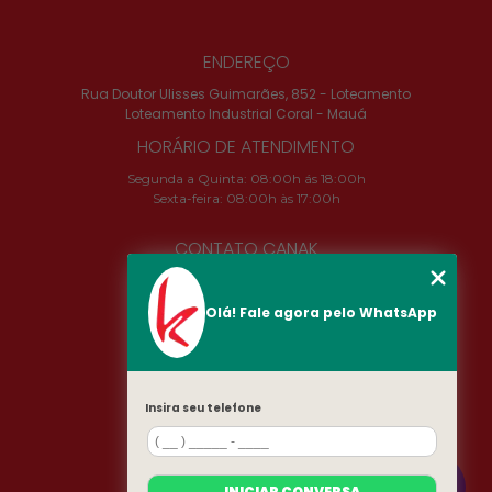
ENDEREÇO
Rua Doutor Ulisses Guimarães, 852 - Loteamento
Loteamento Industrial Coral - Mauá
HORÁRIO DE ATENDIMENTO
Segunda a Quinta: 08:00h ás 18:00h
Sexta-feira: 08:00h às 17:00h
CONTATO CANAK
(11) 2324-4673
camila@canak.com.br
Olá! Fale agora pelo WhatsApp
SIGA-NOS!
Insira seu telefone
MENU
INÍCIO
SOBRE
INICIAR CONVERSA