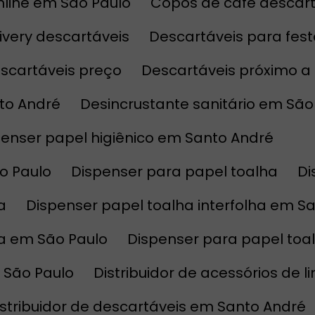
nline em São Paulo
Copos de café descar
elivery descartáveis
Descartáveis para fes
escartáveis preço
Descartáveis próximo 
nto André
Desincrustante sanitário em São
spenser papel higiênico em Santo André
ão Paulo
Dispenser para papel toalha
a
Dispenser papel toalha interfolha em S
ha em São Paulo
Dispenser para papel to
 São Paulo
Distribuidor de acessórios de 
Distribuidor de descartáveis em Santo André