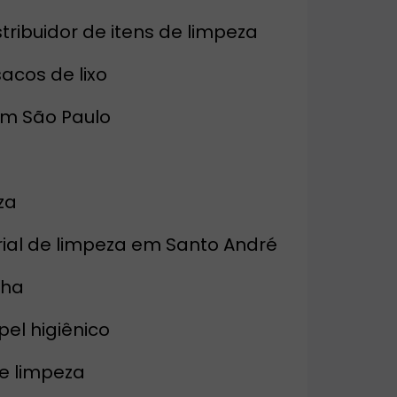
istribuidor de itens de limpeza
 sacos de lixo
 em São Paulo
za
erial de limpeza em Santo André
lha
pel higiênico
de limpeza