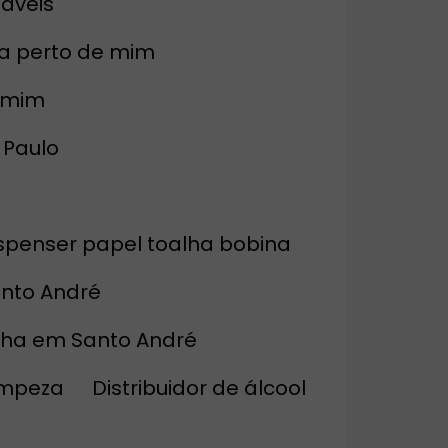
táveis
ta perto de mim
a mim
 Paulo
Dispenser papel toalha bobina
anto André
alha em Santo André
limpeza
Distribuidor de álcool