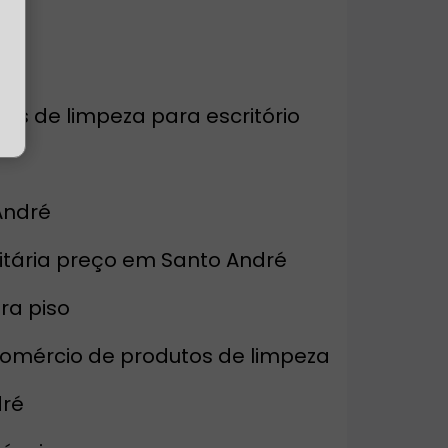
rios de limpeza para escritório
André
nitária preço em Santo André
ara piso
Comércio de produtos de limpeza
dré