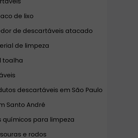
rtáveis
saco de lixo
edor de descartáveis atacado
erial de limpeza
l toalha
áveis
dutos descartáveis em São Paulo
em Santo André
s químicos para limpeza
ssouras e rodos