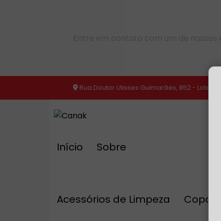
Entre em contato com um de nossos e
Rua Doutor Ulisses Guimarães, 852 - Loteam
Início
Sobre
Acessórios de Limpeza
Copa