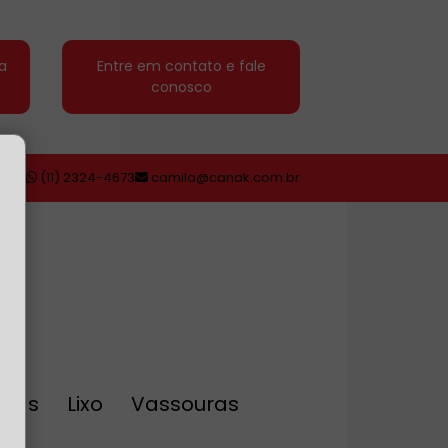
a
Entre em contato e fale
conosco
(11) 2324-4673
camila@canak.com.br
eiras
Lixo
Vassouras