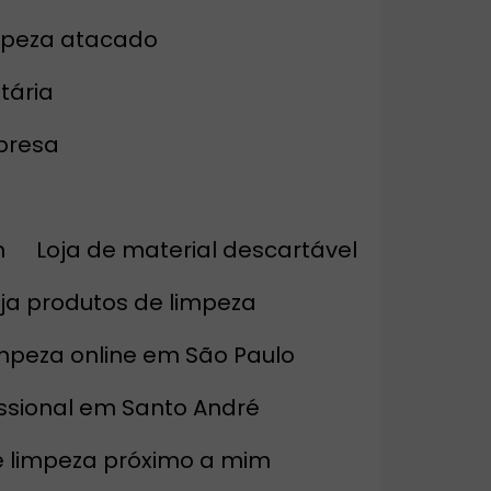
impeza atacado
tária
mpresa
m
Loja de material descartável
oja produtos de limpeza
impeza online em São Paulo
issional em Santo André
de limpeza próximo a mim