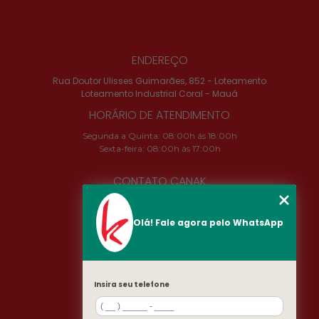
ENDEREÇO
Rua Doutor Ulisses Guimarães, 852 - Loteamento
Loteamento Industrial Coral - Mauá
HORÁRIO DE ATENDIMENTO
Segunda a Quinta: 08:00h ás 18:00h
Sexta-feira: 08:00h às 17:00h
CONTATO CANAK
(11) 2324-4673
camila@canak.com.br
Olá! Fale agora pelo WhatsApp
SIGA-NOS!
Insira seu telefone
MENU
INÍCIO