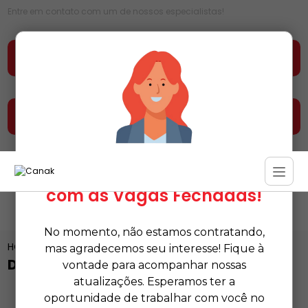
Entre em contato com um de nossos especialistas!
Faça seu orçamento agora mesmo
Entre em contato e fale conosco
Estamos Temporariamente
com as Vagas Fechadas!
No momento, não estamos contratando,
HOME
CATEGORIAS
DISTRIBUIDOR DE SACOS DE LIXO
mas agradecemos seu interesse! Fique à
DISTRIBUIDOR DE SACOS DE LIXO
vontade para acompanhar nossas
atualizações. Esperamos ter a
oportunidade de trabalhar com você no