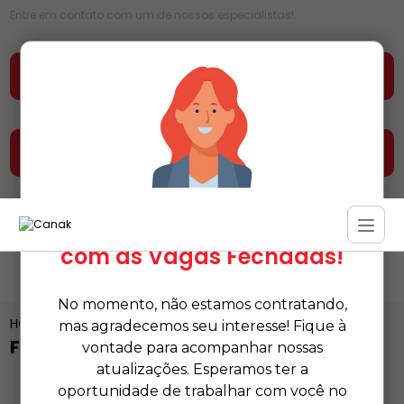
Entre em contato com um de nossos especialistas!
Faça seu orçamento agora mesmo
Entre em contato e fale conosco
Estamos Temporariamente
com as Vagas Fechadas!
No momento, não estamos contratando,
HOME
CATEGORIAS
FORNECEDOR DE DETERGENTE
mas agradecemos seu interesse! Fique à
FORNECEDOR DE DETERGENTE
vontade para acompanhar nossas
atualizações. Esperamos ter a
oportunidade de trabalhar com você no