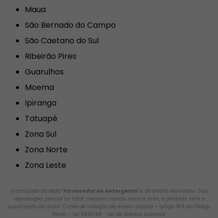
Maua
São Bernado do Campo
São Caetano do Sul
Ribeirão Pires
Guarulhos
Moema
Ipiranga
Tatuapé
Zona Sul
Zona Norte
Zona Leste
O conteúdo do texto "
Fornecedor de detergente
" é de direito reservado. Sua
reprodução, parcial ou total, mesmo citando nossos links, é proibida sem a
autorização do autor. Crime de violação de direito autoral – artigo 184 do Código
Penal –
Lei 9610/98 - Lei de direitos autorais
.